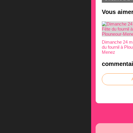
Vous aimer
Dimanche 24 ma
du fournil à Plo
Menez
commentai