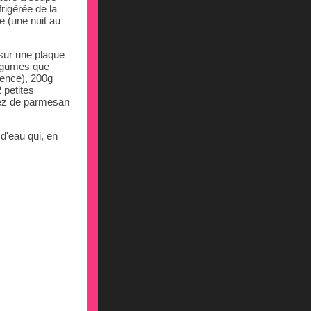
frigérée de la
e (une nuit au
 sur une plaque
 légumes que
rence), 200g
 petites
rez de parmesan
d'eau qui, en