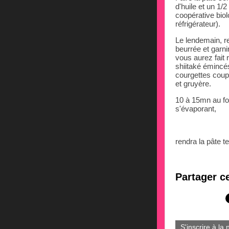
d'huile et un 1/
coopérative biol
réfrigérateur).
Le lendemain, re
beurrée et garni
vous aurez fait
shiitaké émincés
courgettes coup
et gruyère.
10 à 15mn au fo
s'évaporant,
rendra la pâte t
Partager ce
S'inscrire à la 