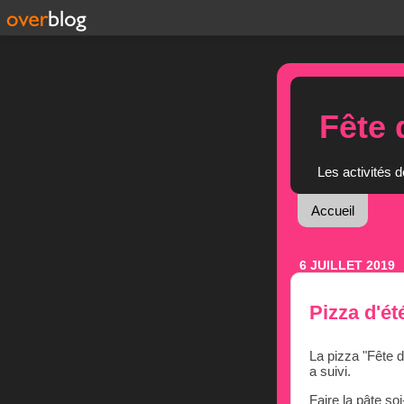
Fête 
Les activités d
Accueil
6 JUILLET 2019
Pizza d'ét
La pizza "Fête d
a suivi.
Faire la pâte so