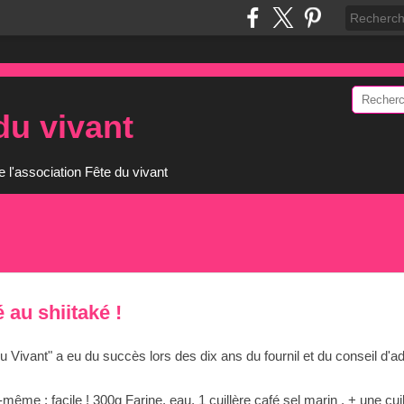
du vivant
e l'association Fête du vivant
é au shiitaké !
u Vivant" a eu du succès lors des dix ans du fournil et du conseil d'ad
i-même : facile ! 300g Farine, eau, 1 cuillère café sel marin , + une cu