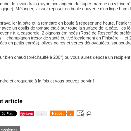
2 cube de levain frais (rayon boulangerie du super marché ou vitrine ré
ogique). Mélanger, laisser reposer en boule couverte d'un linge humid
travailler la pâte et la remettre en boule à reposer une heure, l"étaler
r avec un coulis de tomate étalé sur toute la surface de la pâte, les
 revenir à la casserole: 2 oignons émincés (Rosé de Roscoff de préfé
 - champignon trésor de santé cultivé localement en Finistère - , et 2
ées en petits carrés), olives noires et vertes dénoyautées, saupoud
ur bien chaud (préchauffé à 200°) où vous aurez déposé un récipient 
endre et croquante à la fois et vous pouvez servir !
t article
Save
Repost
0
0
newsletter