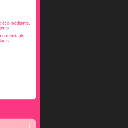
éco-méditants,
tants