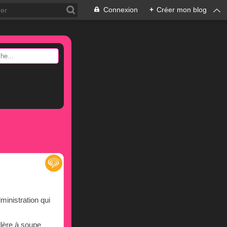
Connexion
+
Créer mon blog
ministration qui
illère à soupe